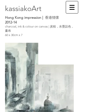
kassiakoArt
Hong Kong impression |
香港情懷
2012-14
charcoal, ink & colour on canvas | 炭枝，水墨設色，
畫布
60 x 30cm x 7